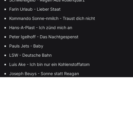
Farin Urlaub - Lieber Staat
Kommando Sonne-nmilch - Traust dich nicht
Hans-A-Plast - Ich zünd mich an
Peter Igelhoff - Das Nachtgespenst
Pauls Jets - Baby
LSW - Deutsche Bahn
Luis Ake - Ich bin nur ein Kohlenstoffatom
Joseph Beuys - Sonne statt Reagan
Jeans Team - Menschen
Partner Eins - Warum müssen Autos fahren?
Kommando Sonne-nmilch - Faltenaffe
Kerosin95 - Trans Agenda Dynastie
XBERG DHIRTY6 CRU - Ich und Du
Andreas Dorau - Das Telefon sagt du