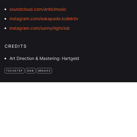
soundcloud.com/anticimusic
instagram.com/eskapade.kollektiv
instagram.com/sunnyhighclub
CREDITS
Art Direction & Mastering: Hartgeld
TECHSTEP
DNB
BREAKS
FULL BEANS!
COMMUNITY RADIO