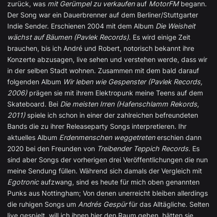
zurück, was
mit Gerümpel zu verkaufen
auf
MotorFM
begann.
Der Song war ein Dauerbrenner auf dem Berliner/Stuttgarter
Indie Sender. Erschienen 2004 mit dem Album
Die Weisheit
wächst auf Bäumen (Pavlek Records)
. Es wird einige Zeit
brauchen, bis ich André und Robert, notorisch bekannt ihre
Konzerte abzusagen, live sehen und verstehen werde, dass wir
in der selben Stadt wohnen. Zusammen mit dem bald darauf
folgenden Album
Wir leben wie Gespenster (Pavlek Records,
2006)
prägen sie mit ihrem Elektropunk meine Teens auf dem
Skateboard. Bei
Die meisten Irren (Hafenschlamm Rekords,
2011)
spiele ich schon in einer der zahlreichen befreundeten
Bands die zu ihrer Releaseparty Songs interpretieren. Ihr
aktuelles Album
Erdenmenschen weggetreten
erschien dann
2020 bei den Freunden von
Treibender Teppich Records
. Es
sind aber Songs der vorherigen drei Veröffentlichungen die nun
meine Sendung füllen. Während sich damals der Vergleich mit
Egotronic
aufzwang, sind es heute für mich oben genannten
Punks aus Nottingham; Von denen unerreicht bleiben allerdings
die ruhigen Songs um
Andrés Gespür
für das Alltägliche. Selten
live gespielt, will ich ihnen hier den Raum geben, hätten sie